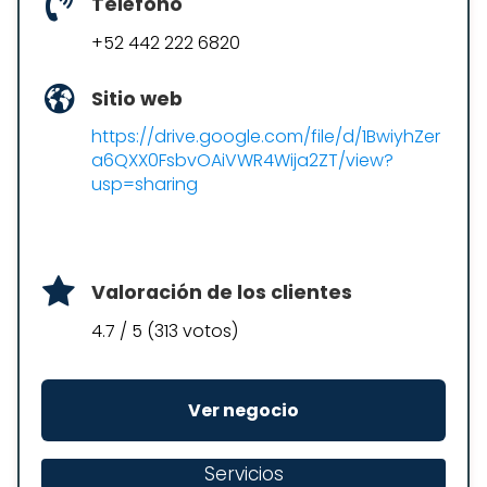
Teléfono
+52 442 222 6820
Sitio web
https://drive.google.com/file/d/1BwiyhZer
a6QXX0FsbvOAiVWR4Wija2ZT/view?
usp=sharing
Valoración de los clientes
4.7 / 5 (313 votos)
Ver negocio
Servicios