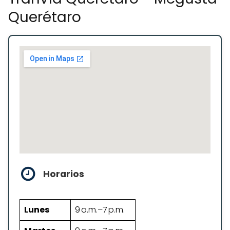
Querétaro
Horarios
Lunes
9 a.m.–7 p.m.