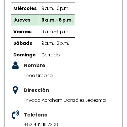
Miércoles
9 a.m.–6 p.m.
Jueves
9 a.m.–6 p.m.
Viernes
9 a.m.–6 p.m.
Sábado
9 a.m.–2 p.m.
Domingo
Cerrado
Nombre
Linea Urbana
Dirección
Privada Abraham González Ledezma
Teléfono
+52 442 111 2300