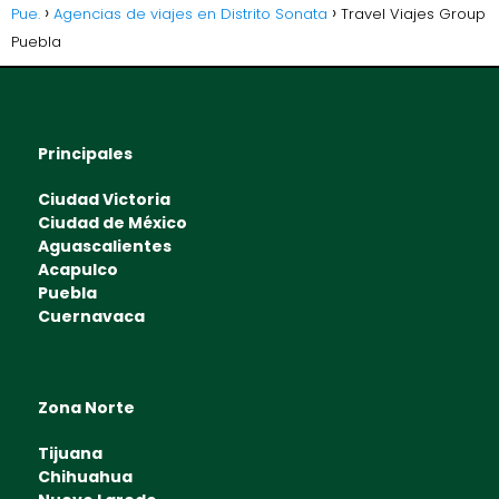
Pue.
Agencias de viajes en Distrito Sonata
Travel Viajes Group
Puebla
Principales
Ciudad Victoria
Ciudad de México
Aguascalientes
Acapulco
Puebla
Cuernavaca
Zona Norte
Tijuana
Chihuahua