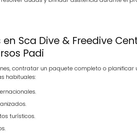
s en Sca Dive & Freedive Cen
rsos Padi
ones, contratar un paquete completo o planifica
s habituales:
ernacionales.
ganizados.
s turísticos.
os.