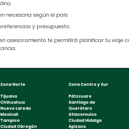
tino.
n necesaria según el país.
referencias y presupuesto.
n asesoramiento te permitirá planificar tu viaje co
tancia.
Zona Norte
Zona Centro y Sur
Tijuana
Pátzcuaro
Chihuahua
Santiago de
Nuevo Laredo
Querétaro
Mexicali
Atlacomulco
Tampico
Ciudad Hidalgo
Ciudad Obregón
Apizaco