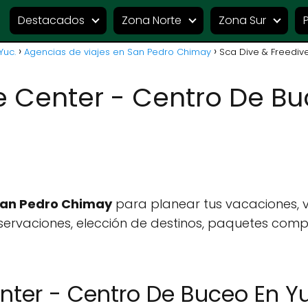
Destacados
Zona Norte
Zona Sur
Yuc.
Agencias de viajes en San Pedro Chimay
Sca Dive & Freediv
e Center - Centro De B
 San Pedro Chimay
para planear tus vacaciones, 
ervaciones, elección de destinos, paquetes compl
nter - Centro De Buceo En Y