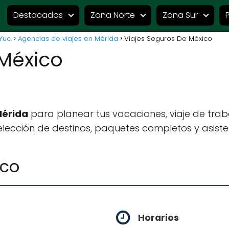
Destacados
Zona Norte
Zona Sur
Yuc.
Agencias de viajes en Mérida
Viajes Seguros De México
 México
Mérida
para planear tus vacaciones, viaje de tra
lección de destinos, paquetes completos y asiste
ico
Horarios