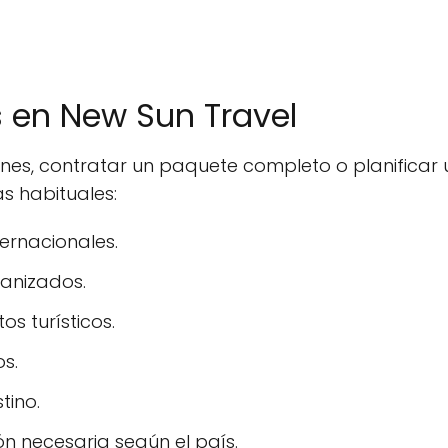
s en New Sun Travel
ones, contratar un paquete completo o planifica
s habituales:
ernacionales.
ganizados.
s turísticos.
os.
tino.
n necesaria según el país.