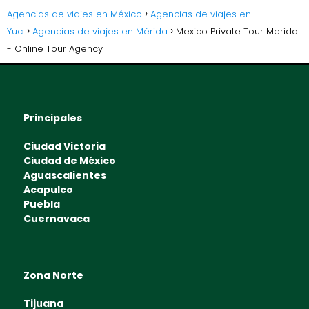
Agencias de viajes en México
Agencias de viajes en
Yuc.
Agencias de viajes en Mérida
Mexico Private Tour Merida
- Online Tour Agency
Principales
Ciudad Victoria
Ciudad de México
Aguascalientes
Acapulco
Puebla
Cuernavaca
Zona Norte
Tijuana