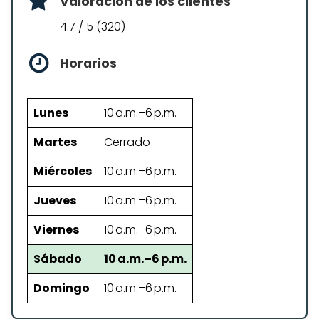
Valoración de los clientes
4.7 / 5 (320)
Horarios
Lunes
10 a.m.–6 p.m.
Martes
Cerrado
Miércoles
10 a.m.–6 p.m.
Jueves
10 a.m.–6 p.m.
Viernes
10 a.m.–6 p.m.
Sábado
10 a.m.–6 p.m.
Domingo
10 a.m.–6 p.m.