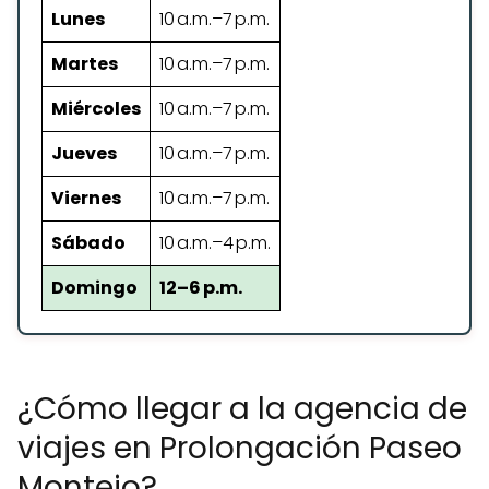
Lunes
10 a.m.–7 p.m.
Martes
10 a.m.–7 p.m.
Miércoles
10 a.m.–7 p.m.
Jueves
10 a.m.–7 p.m.
Viernes
10 a.m.–7 p.m.
Sábado
10 a.m.–4 p.m.
Domingo
12–6 p.m.
¿Cómo llegar a la agencia de
viajes en Prolongación Paseo
Montejo?