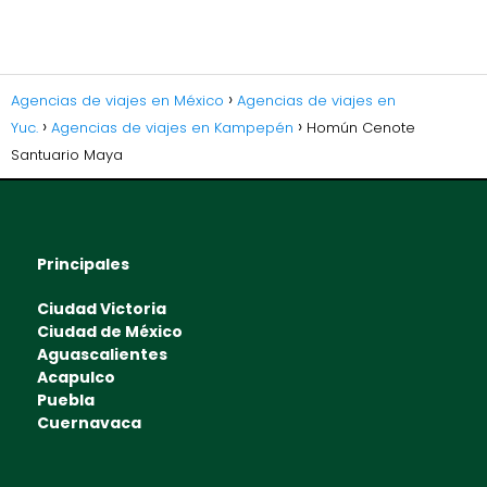
Agencias de viajes en México
Agencias de viajes en
Yuc.
Agencias de viajes en Kampepén
Homún Cenote
Santuario Maya
Principales
Ciudad Victoria
Ciudad de México
Aguascalientes
Acapulco
Puebla
Cuernavaca