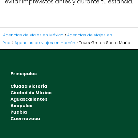
evitar imprevistos antes y durante tu estancia.
Agencias de viajes en México
Agencias de viajes en
Yuc.
Agencias de viajes en Homún
Tours Grutas Santa María
Principales
Ciudad Victoria
Ciudad de México
Aguascalientes
Acapulco
Puebla
Cuernavaca