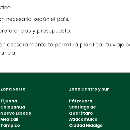
tino.
n necesaria según el país.
referencias y presupuesto.
n asesoramiento te permitirá planificar tu viaje co
tancia.
Zona Norte
Zona Centro y Sur
Tijuana
Pátzcuaro
Chihuahua
Santiago de
Nuevo Laredo
Querétaro
Mexicali
Atlacomulco
Tampico
Ciudad Hidalgo