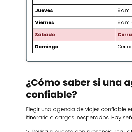
Jueves
9 a.m.
Viernes
9 a.m.
Sábado
Cerr
Domingo
Cerra
¿Cómo saber si una a
confiable?
Elegir una agencia de viajes confiable
itinerario o cargos inesperados. Hay señ
▷ Revisa si cuenta con presencia real: ofic