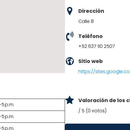
Dirección
Calle 8
Teléfono
+52 637 110 2507
Sitio web
https://sites.google.c
Valoración de los c
–5 p.m.
/ 5 (0 votos)
–5 p.m.
–5 p.m.