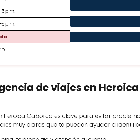
–5 p.m.
–5 p.m.
ado
do
gencia de viajes en Heroic
 en Heroica Caborca es clave para evitar problem
ales muy claras que te pueden ayudar a identifica
ina, teléfono fijo y atención al cliente.