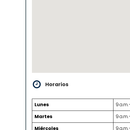
Horarios
Lunes
9 a.m.
Martes
9 a.m.
Miércoles
9 a.m.