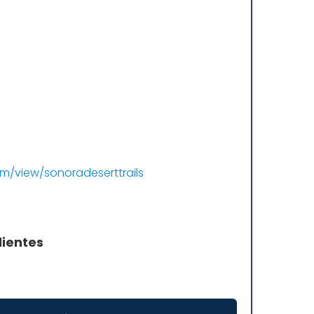
om/view/sonoradeserttrails
lientes