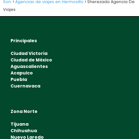
Son.
Agencias de viajes en Hermosillo
Sherezada Agencia De
Viajes
Principales
Ciudad Victoria
Ciudad de México
Aguascalientes
Acapulco
Puebla
Cuernavaca
Zona Norte
Tijuana
Chihuahua
Nuevo Laredo