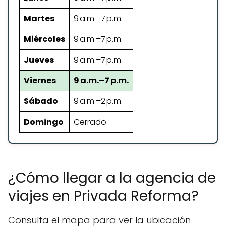
Martes
9 a.m.–7 p.m.
Miércoles
9 a.m.–7 p.m.
Jueves
9 a.m.–7 p.m.
Viernes
9 a.m.–7 p.m.
Sábado
9 a.m.–2 p.m.
Domingo
Cerrado
¿Cómo llegar a la agencia de
viajes en Privada Reforma?
Consulta el mapa para ver la ubicación