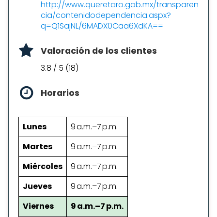
http://www.queretaro.gob.mx/transparen
cia/contenidodependencia.aspx?
q=Q1SajNL/6MADX0Caa6XdKA==
Valoración de los clientes
3.8 / 5 (18)
Horarios
Lunes
9 a.m.–7 p.m.
Martes
9 a.m.–7 p.m.
Miércoles
9 a.m.–7 p.m.
Jueves
9 a.m.–7 p.m.
Viernes
9 a.m.–7 p.m.