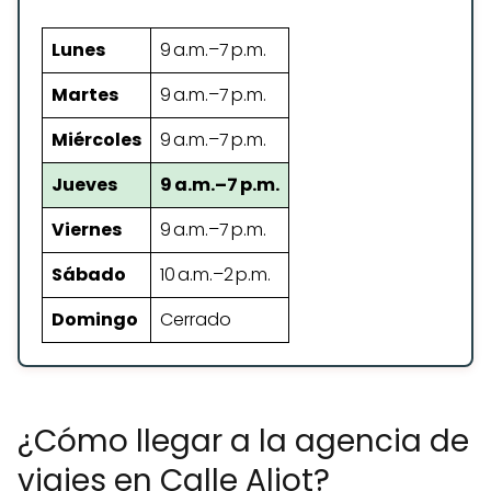
Lunes
9 a.m.–7 p.m.
Martes
9 a.m.–7 p.m.
Miércoles
9 a.m.–7 p.m.
Jueves
9 a.m.–7 p.m.
Viernes
9 a.m.–7 p.m.
Sábado
10 a.m.–2 p.m.
Domingo
Cerrado
¿Cómo llegar a la agencia de
viajes en Calle Aliot?