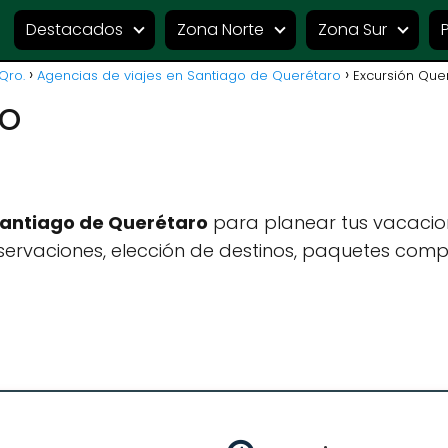
Destacados
Zona Norte
Zona Sur
Qro.
Agencias de viajes en Santiago de Querétaro
Excursión Que
ro
Santiago de Querétaro
para planear tus vacacio
ervaciones, elección de destinos, paquetes compl