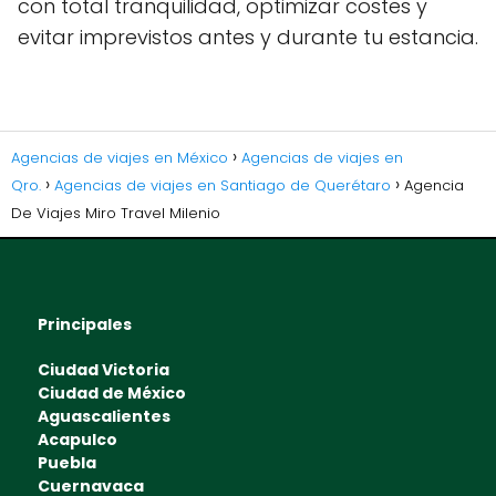
con total tranquilidad, optimizar costes y
evitar imprevistos antes y durante tu estancia.
Agencias de viajes en México
Agencias de viajes en
Qro.
Agencias de viajes en Santiago de Querétaro
Agencia
De Viajes Miro Travel Milenio
Principales
Ciudad Victoria
Ciudad de México
Aguascalientes
Acapulco
Puebla
Cuernavaca