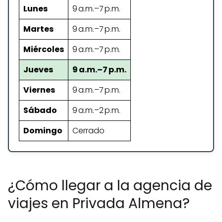
Lunes
9 a.m.–7 p.m.
Martes
9 a.m.–7 p.m.
Miércoles
9 a.m.–7 p.m.
Jueves
9 a.m.–7 p.m.
Viernes
9 a.m.–7 p.m.
Sábado
9 a.m.–2 p.m.
Domingo
Cerrado
¿Cómo llegar a la agencia de
viajes en Privada Almena?