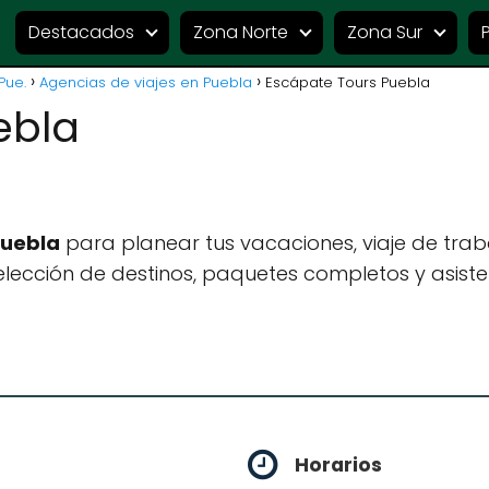
Destacados
Zona Norte
Zona Sur
Pue.
Agencias de viajes en Puebla
Escápate Tours Puebla
ebla
Puebla
para planear tus vacaciones, viaje de tra
lección de destinos, paquetes completos y asiste
Horarios