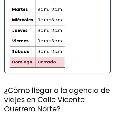
Martes
9 a.m.–8 p.m.
Miércoles
9 a.m.–8 p.m.
Jueves
9 a.m.–8 p.m.
Viernes
9 a.m.–8 p.m.
Sábado
9 a.m.–8 p.m.
Domingo
Cerrado
¿Cómo llegar a la agencia de
viajes en Calle Vicente
Guerrero Norte?