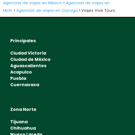
Agencias de viajes en México
Agencias de viajes en
Mich.
Agencias de viajes en Quiroga
Viajes Vive Tours
Principales
Ciudad Victoria
Ciudad de México
Aguascalientes
Acapulco
Puebla
Cuernavaca
Zona Norte
Tijuana
Chihuahua
Nuevo Laredo