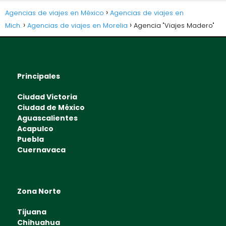
Agencias de viajes en México
Agencias de viajes en
Mich.
Agencias de viajes en Morelia
Agencia "Viajes Madero"
Principales
Ciudad Victoria
Ciudad de México
Aguascalientes
Acapulco
Puebla
Cuernavaca
Zona Norte
Tijuana
Chihuahua