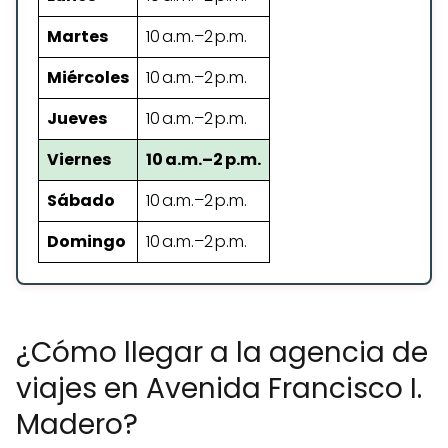
Martes
10 a.m.–2 p.m.
Miércoles
10 a.m.–2 p.m.
Jueves
10 a.m.–2 p.m.
Viernes
10 a.m.–2 p.m.
Sábado
10 a.m.–2 p.m.
Domingo
10 a.m.–2 p.m.
¿Cómo llegar a la agencia de
viajes en Avenida Francisco I.
Madero?