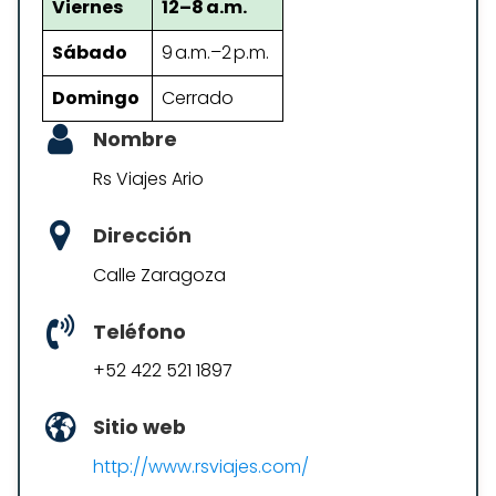
Viernes
12–8 a.m.
Sábado
9 a.m.–2 p.m.
Domingo
Cerrado
Nombre
Rs Viajes Ario
Dirección
Calle Zaragoza
Teléfono
+52 422 521 1897
Sitio web
http://www.rsviajes.com/