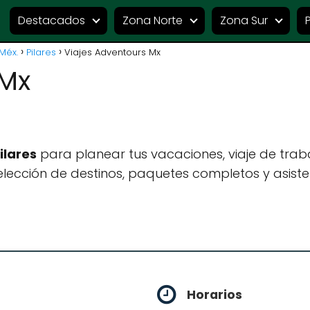
Destacados
Zona Norte
Zona Sur
Méx.
Pilares
Viajes Adventours Mx
 Mx
ilares
para planear tus vacaciones, viaje de tra
lección de destinos, paquetes completos y asiste
Horarios