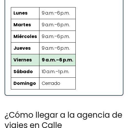
Lunes
9 a.m.–6 p.m.
Martes
9 a.m.–6 p.m.
Miércoles
9 a.m.–6 p.m.
Jueves
9 a.m.–6 p.m.
Viernes
9 a.m.–6 p.m.
Sábado
10 a.m.–1 p.m.
Domingo
Cerrado
¿Cómo llegar a la agencia de
viajes en Calle