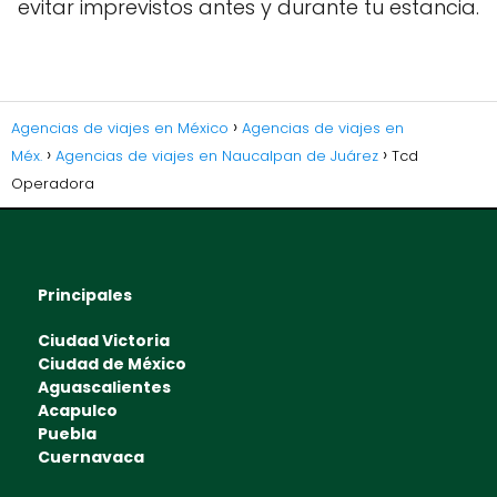
evitar imprevistos antes y durante tu estancia.
Agencias de viajes en México
Agencias de viajes en
Méx.
Agencias de viajes en Naucalpan de Juárez
Tcd
Operadora
Principales
Ciudad Victoria
Ciudad de México
Aguascalientes
Acapulco
Puebla
Cuernavaca