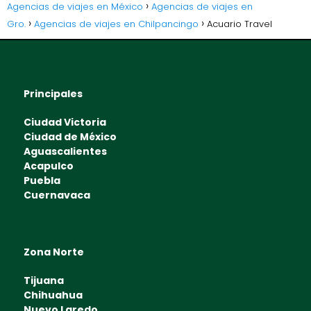
Agencias de viajes en México
Agencias de viajes en
Gro.
Agencias de viajes en Chilpancingo
Acuario Travel
Principales
Ciudad Victoria
Ciudad de México
Aguascalientes
Acapulco
Puebla
Cuernavaca
Zona Norte
Tijuana
Chihuahua
Nuevo Laredo