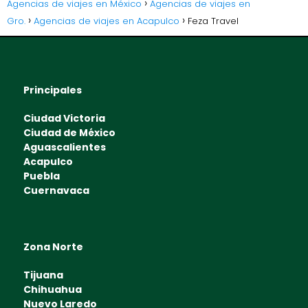
Agencias de viajes en México
Agencias de viajes en
Gro.
Agencias de viajes en Acapulco
Feza Travel
Principales
Ciudad Victoria
Ciudad de México
Aguascalientes
Acapulco
Puebla
Cuernavaca
Zona Norte
Tijuana
Chihuahua
Nuevo Laredo