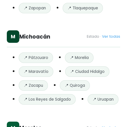
📍 Zapopan
📍 Tlaquepaque
Michoacán
M
Estado ·
Ver todas
📍 Pátzcuaro
📍 Morelia
📍 Maravatío
📍 Ciudad Hidalgo
📍 Zacapu
📍 Quiroga
📍 Los Reyes de Salgado
📍 Uruapan