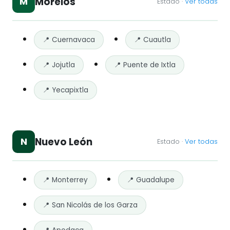
Morelos
M
Estado ·
Ver todas
📍 Cuernavaca
📍 Cuautla
📍 Jojutla
📍 Puente de Ixtla
📍 Yecapixtla
Nuevo León
N
Estado ·
Ver todas
📍 Monterrey
📍 Guadalupe
📍 San Nicolás de los Garza