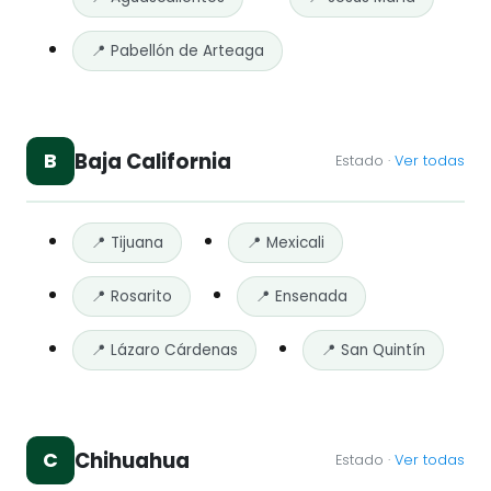
📍 Pabellón de Arteaga
Baja California
B
Estado ·
Ver todas
📍 Tijuana
📍 Mexicali
📍 Rosarito
📍 Ensenada
📍 Lázaro Cárdenas
📍 San Quintín
Chihuahua
C
Estado ·
Ver todas