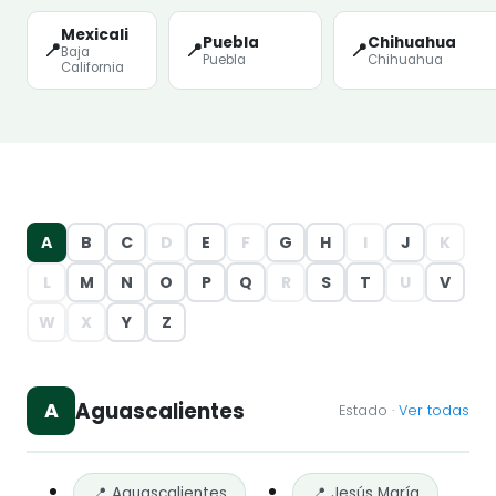
Mexicali
Puebla
Chihuahua
📍
📍
📍
Baja
Puebla
Chihuahua
California
A
B
C
D
E
F
G
H
I
J
K
L
M
N
O
P
Q
R
S
T
U
V
W
X
Y
Z
Aguascalientes
A
Estado ·
Ver todas
📍 Aguascalientes
📍 Jesús María