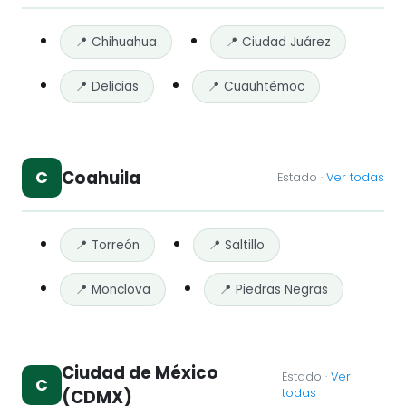
📍 Chihuahua
📍 Ciudad Juárez
📍 Delicias
📍 Cuauhtémoc
Coahuila
C
Estado ·
Ver todas
📍 Torreón
📍 Saltillo
📍 Monclova
📍 Piedras Negras
Ciudad de México
Estado ·
Ver
C
todas
(CDMX)