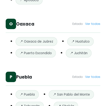
📍 Apodaca
Oaxaca
O
Estado ·
Ver todas
📍 Oaxaca de Juárez
📍 Huatulco
📍 Puerto Escondido
📍 Juchitán
Puebla
P
Estado ·
Ver todas
📍 Puebla
📍 San Pablo del Monte