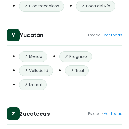
📍 Coatzacoalcos
📍 Boca del Río
Yucatán
Y
Estado ·
Ver todas
📍 Mérida
📍 Progreso
📍 Valladolid
📍 Ticul
📍 Izamal
Zacatecas
Z
Estado ·
Ver todas