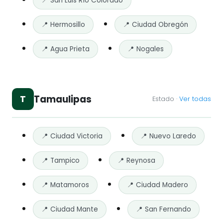
📍 San Luis Río Colorado
📍 Hermosillo
📍 Ciudad Obregón
📍 Agua Prieta
📍 Nogales
Tamaulipas
T
Estado ·
Ver todas
📍 Ciudad Victoria
📍 Nuevo Laredo
📍 Tampico
📍 Reynosa
📍 Matamoros
📍 Ciudad Madero
📍 Ciudad Mante
📍 San Fernando