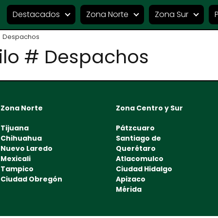
Destacados
Zona Norte
Zona Sur
# Despachos
ilo # Despachos
Zona Norte
Zona Centro y Sur
Tijuana
Pátzcuaro
Chihuahua
Santiago de
Nuevo Laredo
Querétaro
Mexicali
Atlacomulco
Tampico
Ciudad Hidalgo
Ciudad Obregón
Apizaco
Mérida