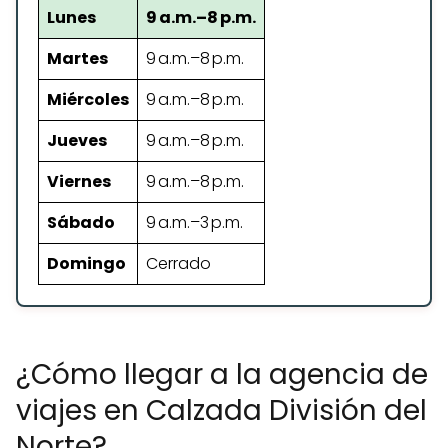
Lunes
9 a.m.–8 p.m.
Martes
9 a.m.–8 p.m.
Miércoles
9 a.m.–8 p.m.
Jueves
9 a.m.–8 p.m.
Viernes
9 a.m.–8 p.m.
Sábado
9 a.m.–3 p.m.
Domingo
Cerrado
¿Cómo llegar a la agencia de
viajes en Calzada División del
Norte?