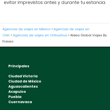
evitar imprevistos antes y durante tu estancia.
Agencias de viajes en México
Agencias de viajes en
Chih.
Agencias de viajes en Chihuahua
Aldea Global Viajes By
Fraveo
Principales
Ciudad Victoria
Ciudad de México
Aguascalientes
Acapulco
Puebla
Cuernavaca